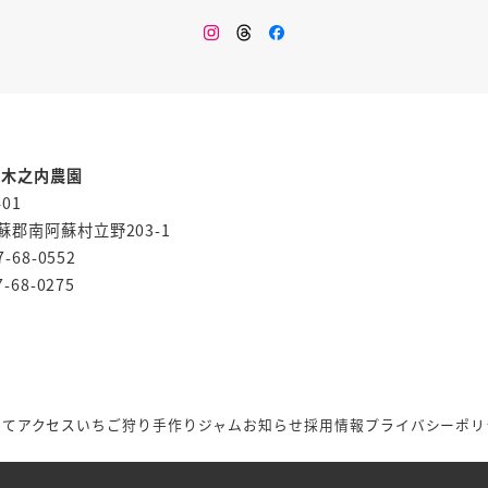
メ
メ
メ
ニ
ニ
ニ
ュ
ュ
ュ
ー
ー
ー
項
項
項
目
目
目
 木之内農園
401
蘇郡南阿蘇村立野203-1
7-68-0552
7-68-0275
いて
アクセス
いちご狩り
手作りジャム
お知らせ
採用情報
プライバシーポリ